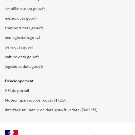
simplifions.data.gouv.fr
meteo.data.gouv.fr
transport.data.gouv.fr
ecologie.data.gouv.fr
defis.data.gouv.fr
culture.data.gouv.fr
logistique.data.gouv.fr
Développement
API du portail
Moteur open source : udata (17.2.0)
Interface utilisateur de data.gouv.fr : cdata (7ad44f4)