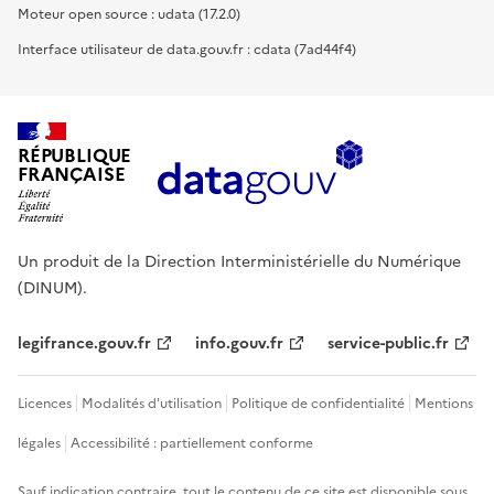
Moteur open source : udata (17.2.0)
Interface utilisateur de data.gouv.fr : cdata (7ad44f4)
RÉPUBLIQUE
FRANÇAISE
Un produit de la Direction Interministérielle du Numérique
(DINUM).
legifrance.gouv.fr
info.gouv.fr
service-public.fr
Licences
Modalités d'utilisation
Politique de confidentialité
Mentions
légales
Accessibilité : partiellement conforme
Sauf indication contraire, tout le contenu de ce site est disponible sous