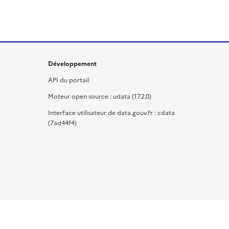
Développement
API du portail
Moteur open source : udata (17.2.0)
Interface utilisateur de data.gouv.fr : cdata
(7ad44f4)