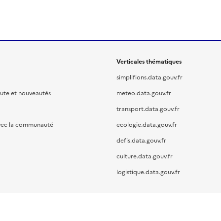
Verticales thématiques
simplifions.data.gouv.fr
oute et nouveautés
meteo.data.gouv.fr
transport.data.gouv.fr
vec la communauté
ecologie.data.gouv.fr
defis.data.gouv.fr
culture.data.gouv.fr
logistique.data.gouv.fr