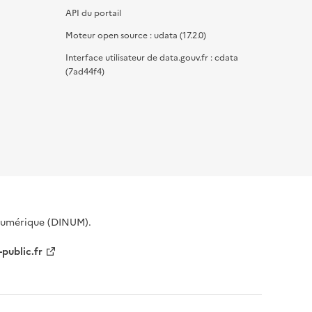
API du portail
Moteur open source : udata (17.2.0)
Interface utilisateur de data.gouv.fr : cdata
(7ad44f4)
 Numérique (DINUM).
-public.fr