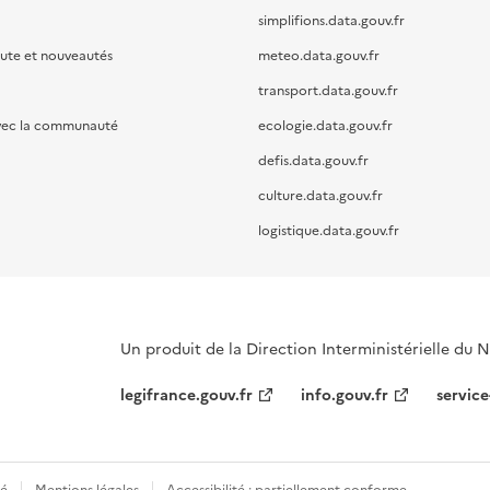
simplifions.data.gouv.fr
oute et nouveautés
meteo.data.gouv.fr
transport.data.gouv.fr
vec la communauté
ecologie.data.gouv.fr
defis.data.gouv.fr
culture.data.gouv.fr
logistique.data.gouv.fr
Un produit de la Direction Interministérielle du
legifrance.gouv.fr
info.gouv.fr
service
té
Mentions légales
Accessibilité : partiellement conforme