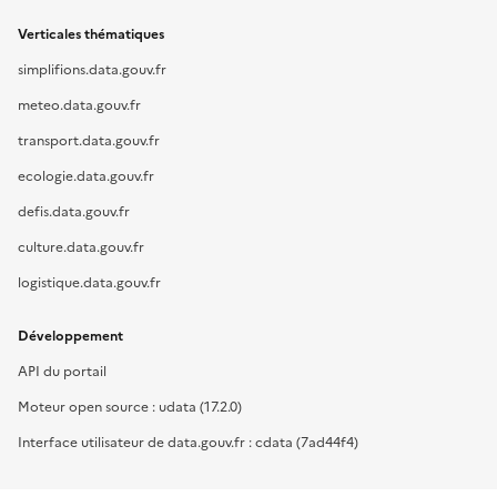
Verticales thématiques
simplifions.data.gouv.fr
meteo.data.gouv.fr
transport.data.gouv.fr
ecologie.data.gouv.fr
defis.data.gouv.fr
culture.data.gouv.fr
logistique.data.gouv.fr
Développement
API du portail
Moteur open source : udata (17.2.0)
Interface utilisateur de data.gouv.fr : cdata (7ad44f4)