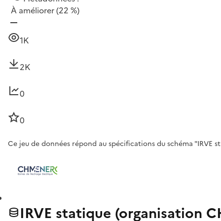
À améliorer
(22 %)
1K
2K
0
0
Ce jeu de données répond au spécifications du schéma "IRVE sta
IRVE statique (organisation