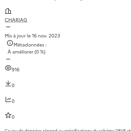
CHARIAG
Mis à jour le 16 nov. 2023
Métadonnées :
À améliorer
(0 %)
916
0
0
0
Ce jeu de données répond au spécifications du schéma "IRVE sta