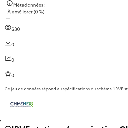
Métadonnées :
À améliorer
(0 %)
630
0
0
0
Ce jeu de données répond au spécifications du schéma "IRVE sta