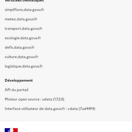
Verticales thématiques
simplifions.data.gouv.fr
meteo.data.gouv.fr
transport.data.gouv.fr
ecologie.data.gouv.fr
defis.data.gouv.fr
culture.data.gouv.fr
logistique.data.gouv.fr
Développement
API du portail
Moteur open source : udata (17.2.0)
Interface utilisateur de data.gouv.fr : cdata (7ad44f4)