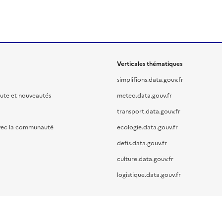
Verticales thématiques
simplifions.data.gouv.fr
oute et nouveautés
meteo.data.gouv.fr
transport.data.gouv.fr
vec la communauté
ecologie.data.gouv.fr
defis.data.gouv.fr
culture.data.gouv.fr
logistique.data.gouv.fr