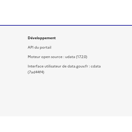
Développement
API du portail
Moteur open source : udata (17.2.0)
Interface utilisateur de data.gouv.fr : cdata
(7ad44f4)