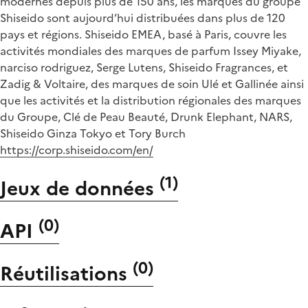
modernes depuis plus de 150 ans, les marques du groupe
Shiseido sont aujourd’hui distribuées dans plus de 120
pays et régions. Shiseido EMEA, basé à Paris, couvre les
activités mondiales des marques de parfum Issey Miyake,
narciso rodriguez, Serge Lutens, Shiseido Fragrances, et
Zadig & Voltaire, des marques de soin Ulé et Gallinée ainsi
que les activités et la distribution régionales des marques
du Groupe, Clé de Peau Beauté, Drunk Elephant, NARS,
Shiseido Ginza Tokyo et Tory Burch
https://corp.shiseido.com/en/
(
1
)
Jeux de données
(
0
)
API
(
0
)
Réutilisations