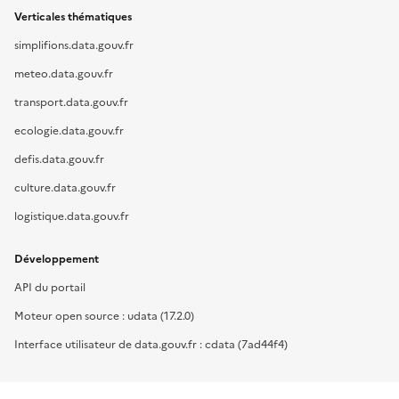
Verticales thématiques
simplifions.data.gouv.fr
meteo.data.gouv.fr
transport.data.gouv.fr
ecologie.data.gouv.fr
defis.data.gouv.fr
culture.data.gouv.fr
logistique.data.gouv.fr
Développement
API du portail
Moteur open source : udata (17.2.0)
Interface utilisateur de data.gouv.fr : cdata (7ad44f4)