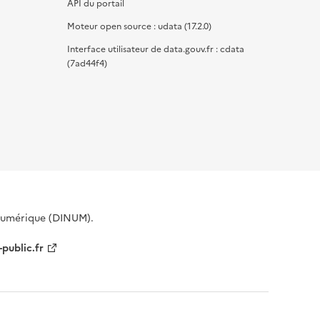
API du portail
Moteur open source : udata (17.2.0)
Interface utilisateur de data.gouv.fr : cdata
(7ad44f4)
 Numérique (DINUM).
-public.fr