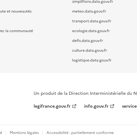
simplifions.data.gouv.fr
oute et nouveautés
meteo.data.gouv.fr
transport.data.gouv.fr
vec la communauté
ecologie.data.gouv.fr
defis.data.gouv.fr
culture.data.gouv.fr
logistique.data.gouv.fr
Un produit de la Direction Interministérielle du
legifrance.gouv.fr
info.gouv.fr
service
té
Mentions légales
Accessibilité : partiellement conforme