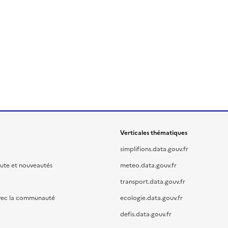
Verticales thématiques
simplifions.data.gouv.fr
oute et nouveautés
meteo.data.gouv.fr
transport.data.gouv.fr
vec la communauté
ecologie.data.gouv.fr
defis.data.gouv.fr