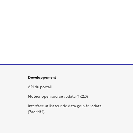
Développement
API du portail
Moteur open source : udata (17.2.0)
Interface utilisateur de data.gouv.fr : cdata
(7ad44f4)