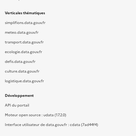
Verticales thématiques
simplifions.data.gouv.fr
meteo.data.gouv.fr
transport.data.gouv.fr
ecologie.data.gouv.fr
defis.data.gouv.fr
culture.data.gouv.fr
logistique.data.gouv.fr
Développement
API du portail
Moteur open source : udata (17.2.0)
Interface utilisateur de data.gouv.fr : cdata (7ad44f4)