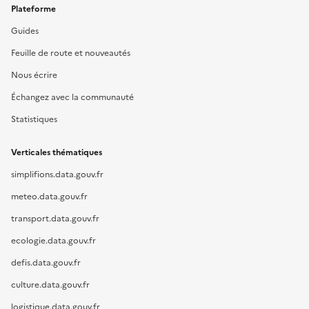
Plateforme
Guides
Feuille de route et nouveautés
Nous écrire
Échangez avec la communauté
Statistiques
Verticales thématiques
simplifions.data.gouv.fr
meteo.data.gouv.fr
transport.data.gouv.fr
ecologie.data.gouv.fr
defis.data.gouv.fr
culture.data.gouv.fr
logistique.data.gouv.fr