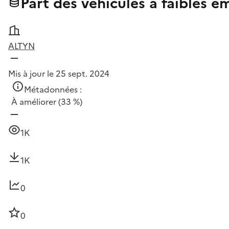
Part des véhicules à faibles 
ALTYN
Mis à jour le 25 sept. 2024
Métadonnées :
À améliorer
(33 %)
1K
1K
0
0