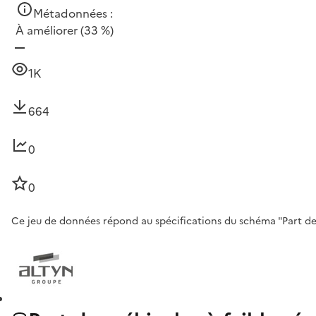
Métadonnées :
À améliorer
(33 %)
1K
664
0
0
Ce jeu de données répond au spécifications du schéma "Part des 