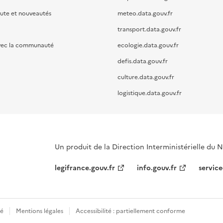
oute et nouveautés
meteo.data.gouv.fr
transport.data.gouv.fr
vec la communauté
ecologie.data.gouv.fr
defis.data.gouv.fr
culture.data.gouv.fr
logistique.data.gouv.fr
Un produit de la Direction Interministérielle du
legifrance.gouv.fr
info.gouv.fr
service
té
Mentions légales
Accessibilité : partiellement conforme