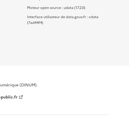
Moteur open source : udata (17.2.0)
Interface utilisateur de data.gouv.fr : cdata
(7ad44f4)
 Numérique (DINUM).
-public.fr