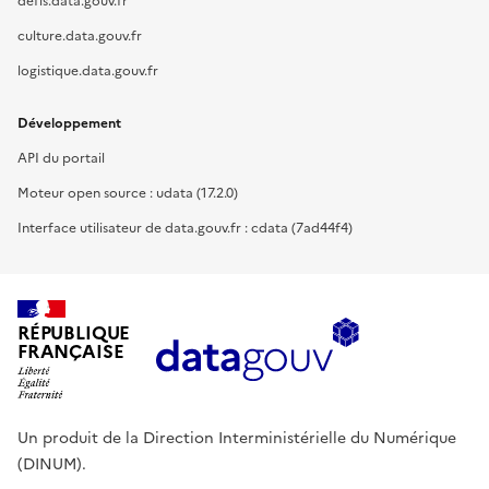
defis.data.gouv.fr
culture.data.gouv.fr
logistique.data.gouv.fr
Développement
API du portail
Moteur open source : udata (17.2.0)
Interface utilisateur de data.gouv.fr : cdata (7ad44f4)
RÉPUBLIQUE
FRANÇAISE
Un produit de la Direction Interministérielle du Numérique
(DINUM).