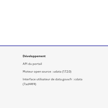
Développement
API du portail
Moteur open source : udata (17.2.0)
Interface utilisateur de data.gouv.fr : cdata
(7ad44f4)