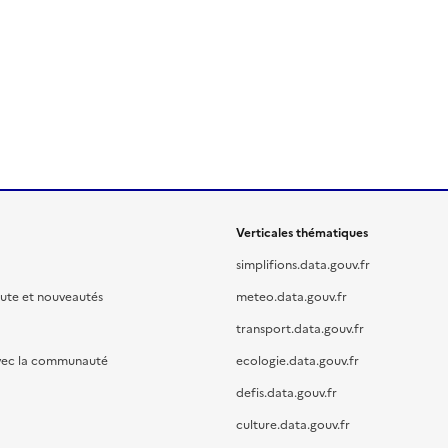
Verticales thématiques
simplifions.data.gouv.fr
oute et nouveautés
meteo.data.gouv.fr
transport.data.gouv.fr
vec la communauté
ecologie.data.gouv.fr
defis.data.gouv.fr
culture.data.gouv.fr