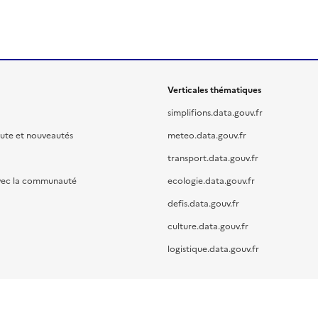
Verticales thématiques
simplifions.data.gouv.fr
oute et nouveautés
meteo.data.gouv.fr
transport.data.gouv.fr
vec la communauté
ecologie.data.gouv.fr
defis.data.gouv.fr
culture.data.gouv.fr
logistique.data.gouv.fr