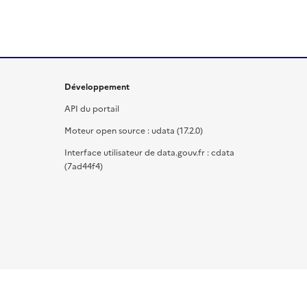
Développement
API du portail
Moteur open source : udata (17.2.0)
Interface utilisateur de data.gouv.fr : cdata
(7ad44f4)