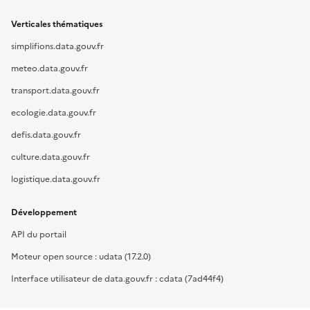
Verticales thématiques
simplifions.data.gouv.fr
meteo.data.gouv.fr
transport.data.gouv.fr
ecologie.data.gouv.fr
defis.data.gouv.fr
culture.data.gouv.fr
logistique.data.gouv.fr
Développement
API du portail
Moteur open source : udata (17.2.0)
Interface utilisateur de data.gouv.fr : cdata (7ad44f4)