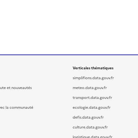
Verticales thématiques
simplifions.data.gouv.fr
oute et nouveautés
meteo.data.gouv.fr
transport.data.gouv.fr
vec la communauté
ecologie.data.gouv.fr
defis.data.gouv.fr
culture.data.gouv.fr
logistique.data.gouv.fr