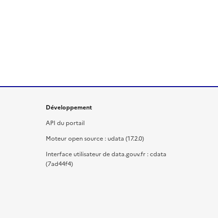
Développement
API du portail
Moteur open source : udata (17.2.0)
Interface utilisateur de data.gouv.fr : cdata
(7ad44f4)