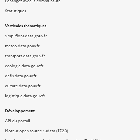
Échangez avec la communauté
Statistiques
Verticales thématiques
simplifions.data.gouv.fr
meteo.data.gouv.fr
transport.data.gouv.fr
ecologie.data.gouv.fr
defis.data.gouv.fr
culture.data.gouv.fr
logistique.data.gouv.fr
Développement
API du portail
Moteur open source : udata (17.2.0)