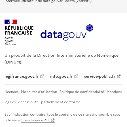
Interface utilisateur de data.gouv.fr : cdata (7ad44f4)
RÉPUBLIQUE
FRANÇAISE
Un produit de la Direction Interministérielle du Numérique
(DINUM).
legifrance.gouv.fr
info.gouv.fr
service-public.fr
Licences
Modalités d'utilisation
Politique de confidentialité
Mentions
légales
Accessibilité : partiellement conforme
Sauf indication contraire, tout le contenu de ce site est disponible sous
la licence
Open Licence 2.0