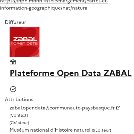
https://inpn.mnhn.fr/telechargement/cartes-et-
information-geographique/nat/natura
Diffuseur
Plateforme Open Data ZABAL
Attributions
zabal.opendata@communaute-paysbasque.fr
(Contact)
(Créateur)
Muséum national d'Histoire naturelle
(Éditeur)