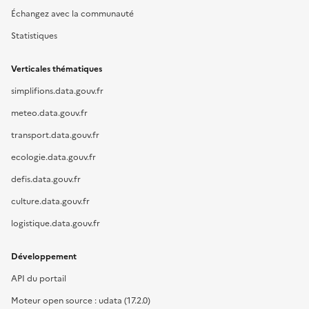
Échangez avec la communauté
Statistiques
Verticales thématiques
simplifions.data.gouv.fr
meteo.data.gouv.fr
transport.data.gouv.fr
ecologie.data.gouv.fr
defis.data.gouv.fr
culture.data.gouv.fr
logistique.data.gouv.fr
Développement
API du portail
Moteur open source : udata (17.2.0)