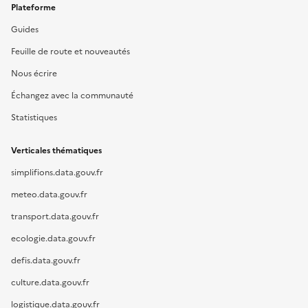
Plateforme
Guides
Feuille de route et nouveautés
Nous écrire
Échangez avec la communauté
Statistiques
Verticales thématiques
simplifions.data.gouv.fr
meteo.data.gouv.fr
transport.data.gouv.fr
ecologie.data.gouv.fr
defis.data.gouv.fr
culture.data.gouv.fr
logistique.data.gouv.fr