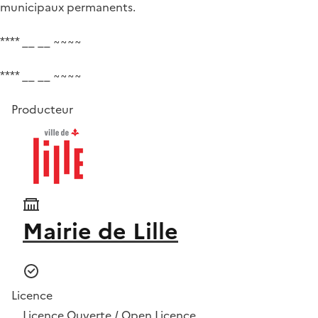
municipaux permanents.
**** __ __ ~~~~
**** __ __ ~~~~
Producteur
Mairie de Lille
Licence
Licence Ouverte / Open Licence