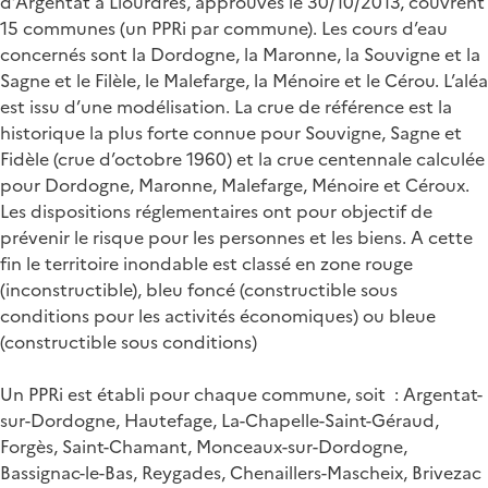
d’Argentat à Liourdres, approuvés le 30/10/2013, couvrent
15 communes (un PPRi par commune). Les cours d’eau
concernés sont la Dordogne, la Maronne, la Souvigne et la
Sagne et le Filèle, le Malefarge, la Ménoire et le Cérou. L’aléa
est issu d’une modélisation. La crue de référence est la
historique la plus forte connue pour Souvigne, Sagne et
Fidèle (crue d’octobre 1960) et la crue centennale calculée
pour Dordogne, Maronne, Malefarge, Ménoire et Céroux.
Les dispositions réglementaires ont pour objectif de
prévenir le risque pour les personnes et les biens. A cette
fin le territoire inondable est classé en zone rouge
(inconstructible), bleu foncé (constructible sous
conditions pour les activités économiques) ou bleue
(constructible sous conditions)
Un PPRi est établi pour chaque commune, soit : Argentat-
sur-Dordogne, Hautefage, La-Chapelle-Saint-Géraud,
Forgès, Saint-Chamant, Monceaux-sur-Dordogne,
Bassignac-le-Bas, Reygades, Chenaillers-Mascheix, Brivezac