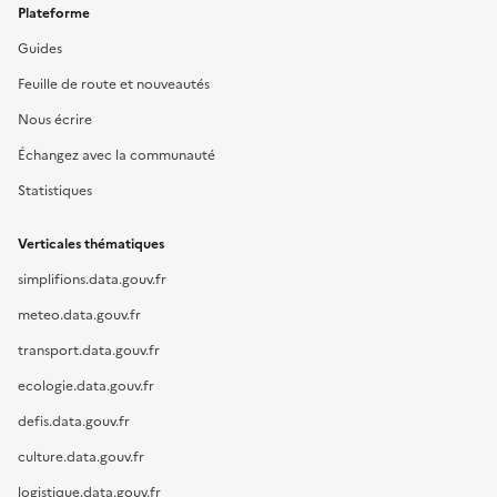
Plateforme
Guides
Feuille de route et nouveautés
Nous écrire
Échangez avec la communauté
Statistiques
Verticales thématiques
simplifions.data.gouv.fr
meteo.data.gouv.fr
transport.data.gouv.fr
ecologie.data.gouv.fr
defis.data.gouv.fr
culture.data.gouv.fr
logistique.data.gouv.fr