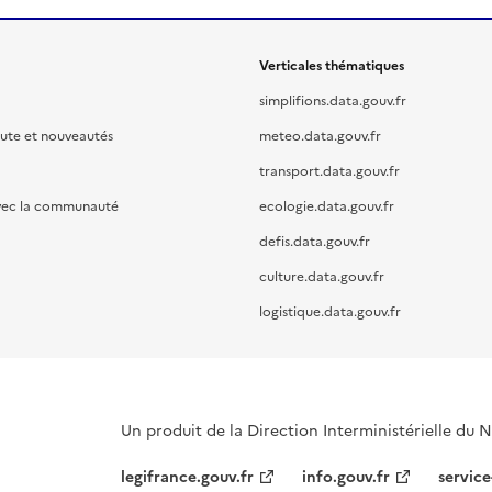
Verticales thématiques
simplifions.data.gouv.fr
oute et nouveautés
meteo.data.gouv.fr
transport.data.gouv.fr
vec la communauté
ecologie.data.gouv.fr
defis.data.gouv.fr
culture.data.gouv.fr
logistique.data.gouv.fr
Un produit de la Direction Interministérielle du
legifrance.gouv.fr
info.gouv.fr
service