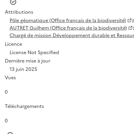
Attributions
Pôle géomatique (Office français de la biodiversité)
(
AUTRET Guilhem (Office français de la biodiversité)
Chargé de mission Développement durable et Ressources
Licence
License Not Specified
Dernière mise à jour
13 juin 2025
Vues
0
Téléchargements
0