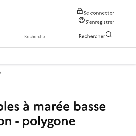
Se connecter
S'enregistrer
Rechercher
e
oles à marée basse
on - polygone