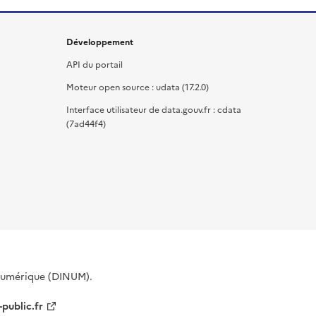
Développement
API du portail
Moteur open source : udata (17.2.0)
Interface utilisateur de data.gouv.fr : cdata
(7ad44f4)
 Numérique (DINUM).
-public.fr