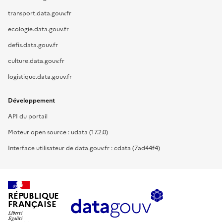
transport.data.gouv.fr
ecologie.data.gouv.fr
defis.data.gouv.fr
culture.data.gouv.fr
logistique.data.gouv.fr
Développement
API du portail
Moteur open source : udata (17.2.0)
Interface utilisateur de data.gouv.fr : cdata (7ad44f4)
RÉPUBLIQUE
FRANÇAISE