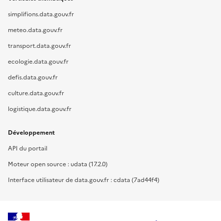
simplifions.data.gouv.fr
meteo.data.gouv.fr
transport.data.gouv.fr
ecologie.data.gouv.fr
defis.data.gouv.fr
culture.data.gouv.fr
logistique.data.gouv.fr
Développement
API du portail
Moteur open source : udata (17.2.0)
Interface utilisateur de data.gouv.fr : cdata (7ad44f4)