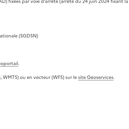
 fixées par voie d’arrêté (arrêté du 24 juin 2024 fixant la 
 nationale (SGDSN)
éoportail
.
S, WMTS) ou en vecteur (WFS) sur le
site Geoservices
.