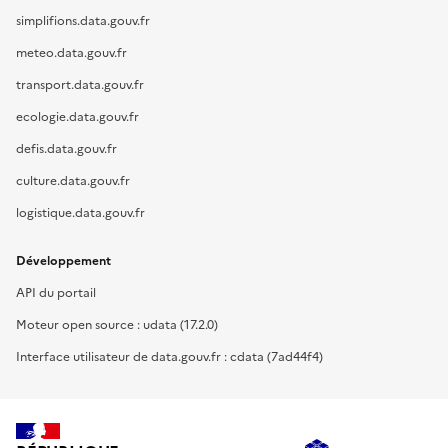
simplifions.data.gouv.fr
meteo.data.gouv.fr
transport.data.gouv.fr
ecologie.data.gouv.fr
defis.data.gouv.fr
culture.data.gouv.fr
logistique.data.gouv.fr
Développement
API du portail
Moteur open source : udata (17.2.0)
Interface utilisateur de data.gouv.fr : cdata (7ad44f4)