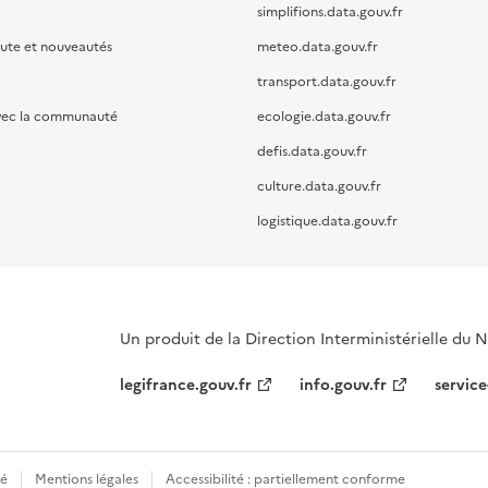
simplifions.data.gouv.fr
oute et nouveautés
meteo.data.gouv.fr
transport.data.gouv.fr
vec la communauté
ecologie.data.gouv.fr
defis.data.gouv.fr
culture.data.gouv.fr
logistique.data.gouv.fr
Un produit de la Direction Interministérielle du
legifrance.gouv.fr
info.gouv.fr
service
té
Mentions légales
Accessibilité : partiellement conforme