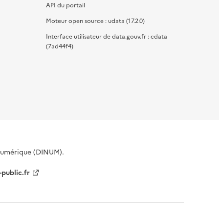
API du portail
Moteur open source : udata (17.2.0)
Interface utilisateur de data.gouv.fr : cdata
(7ad44f4)
 Numérique (DINUM).
-public.fr