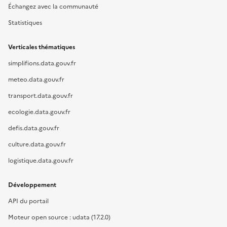
Échangez avec la communauté
Statistiques
Verticales thématiques
simplifions.data.gouv.fr
meteo.data.gouv.fr
transport.data.gouv.fr
ecologie.data.gouv.fr
defis.data.gouv.fr
culture.data.gouv.fr
logistique.data.gouv.fr
Développement
API du portail
Moteur open source : udata (17.2.0)