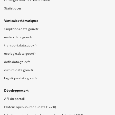
Échangez avec la communauté
Statistiques
Verticales thématiques
simplifions.data.gouv.fr
meteo.data.gouv.fr
transport.data.gouv.fr
ecologie.data.gouv.fr
defis.data.gouv.fr
culture.data.gouv.fr
logistique.data.gouv.fr
Développement
API du portail
Moteur open source : udata (17.2.0)