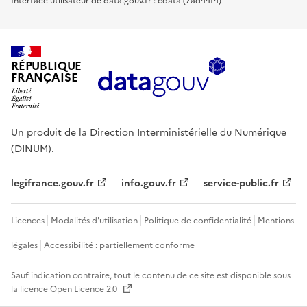
Interface utilisateur de data.gouv.fr : cdata (7ad44f4)
RÉPUBLIQUE
FRANÇAISE
Un produit de la Direction Interministérielle du Numérique
(DINUM).
legifrance.gouv.fr
info.gouv.fr
service-public.fr
Licences
Modalités d'utilisation
Politique de confidentialité
Mentions
légales
Accessibilité : partiellement conforme
Sauf indication contraire, tout le contenu de ce site est disponible sous
la licence
Open Licence 2.0