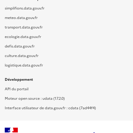
simplifions.data.gouv.fr
meteo.data.gouv.fr
transport.data.gouv.fr
ecologie.data.gouv.fr
defis.data.gouv.fr
culture.data.gouv.fr
logistique.data.gouv.fr
Développement
API du portail
Moteur open source : udata (17.2.0)
Interface utilisateur de data.gouv.fr : cdata (7ad44f4)