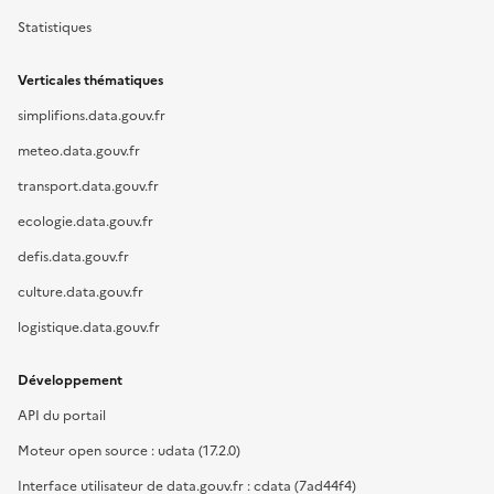
Statistiques
Verticales thématiques
simplifions.data.gouv.fr
meteo.data.gouv.fr
transport.data.gouv.fr
ecologie.data.gouv.fr
defis.data.gouv.fr
culture.data.gouv.fr
logistique.data.gouv.fr
Développement
API du portail
Moteur open source : udata (17.2.0)
Interface utilisateur de data.gouv.fr : cdata (7ad44f4)