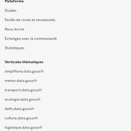
Plateforme
Guides
Feuille de route et nouveautés
Nous écrire
Échangez avec la communauté
Statistiques
Verticales thématiques
simplifions.data.gouv.fr
meteo.data.gouv.fr
transport.data.gouv.fr
ecologie.data.gouv.fr
defis.data.gouv.fr
culture.data.gouv.fr
logistique.data.gouv.fr