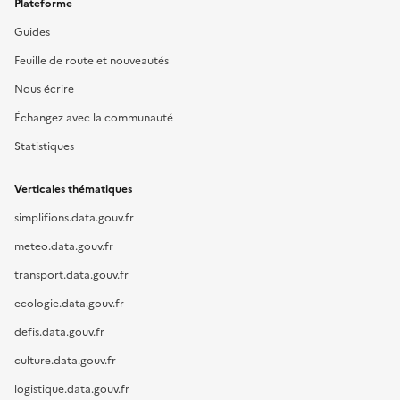
Plateforme
Guides
Feuille de route et nouveautés
Nous écrire
Échangez avec la communauté
Statistiques
Verticales thématiques
simplifions.data.gouv.fr
meteo.data.gouv.fr
transport.data.gouv.fr
ecologie.data.gouv.fr
defis.data.gouv.fr
culture.data.gouv.fr
logistique.data.gouv.fr