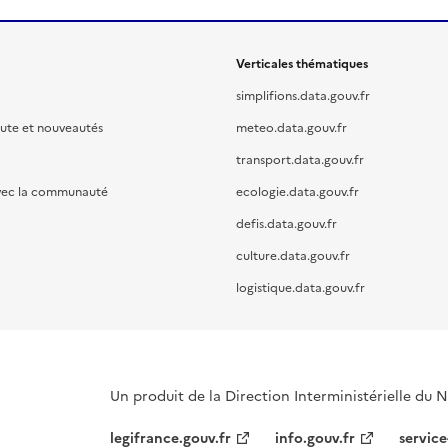
Verticales thématiques
simplifions.data.gouv.fr
oute et nouveautés
meteo.data.gouv.fr
transport.data.gouv.fr
vec la communauté
ecologie.data.gouv.fr
defis.data.gouv.fr
culture.data.gouv.fr
logistique.data.gouv.fr
Un produit de la Direction Interministérielle du
legifrance.gouv.fr
info.gouv.fr
service