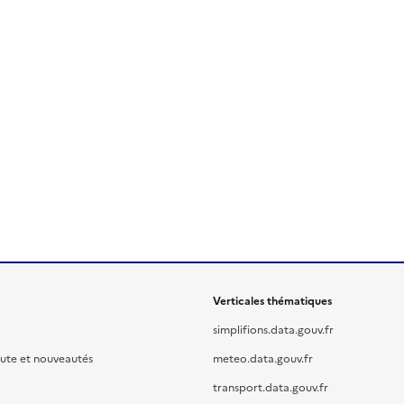
Verticales thématiques
simplifions.data.gouv.fr
oute et nouveautés
meteo.data.gouv.fr
transport.data.gouv.fr