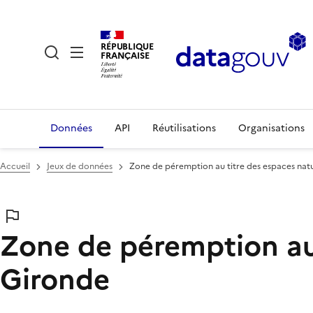
RÉPUBLIQUE
FRANÇAISE
Données
API
Réutilisations
Organisations
Accueil
Jeux de données
Zone de péremption au titre des espaces natu
Zone de péremption au 
Gironde