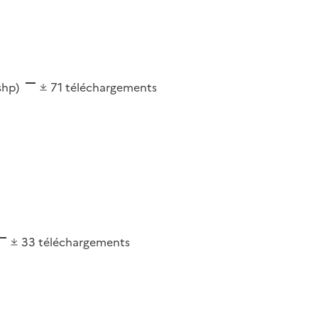
(shp)
71
téléchargements
33
téléchargements