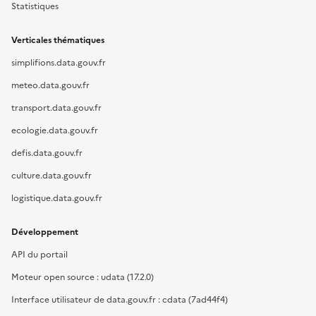
Statistiques
Verticales thématiques
simplifions.data.gouv.fr
meteo.data.gouv.fr
transport.data.gouv.fr
ecologie.data.gouv.fr
defis.data.gouv.fr
culture.data.gouv.fr
logistique.data.gouv.fr
Développement
API du portail
Moteur open source : udata (17.2.0)
Interface utilisateur de data.gouv.fr : cdata (7ad44f4)