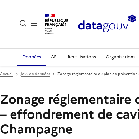
RÉPUBLIQUE
FRANÇAISE
Données
API
Réutilisations
Organisations
Accueil
Jeux de données
Zonage réglementaire du plan de prévention 
Zonage réglementaire d
– effondrement de cavi
Champagne