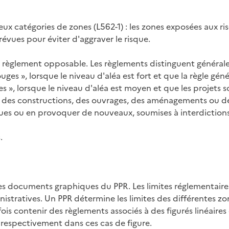
eux catégories de zones (L562-1) : les zones exposées aux r
évues pour éviter d'aggraver le risque.
n règlement opposable. Les règlements distinguent générale
ouges », lorsque le niveau d'aléa est fort et que la règle géné
ues », lorsque le niveau d'aléa est moyen et que les projets
des constructions, des ouvrages, des aménagements ou des e
ues ou en provoquer de nouveaux, soumises à interdictions 
.
les documents graphiques du PPR. Les limites réglementair
inistratives. Un PPR détermine les limites des différentes 
 contenir des règlements associés à des figurés linéaires o
r respectivement dans ces cas de figure.