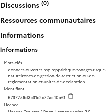
(
0
)
Discussions
Ressources communautaires
Informations
Informations
Mots-clés
donnees-ouvertes
inspire
ppri
risque-zonages-risque-
naturel
zones-de-gestion-de-restriction-ou-de-
reglementation-et-unites-de-declaration
Identifiant
6737756d3c31c2c72ac40b6f
Licence
Licence Ouverte / Open Licence version 2.0