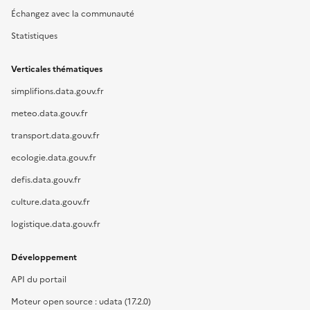
Échangez avec la communauté
Statistiques
Verticales thématiques
simplifions.data.gouv.fr
meteo.data.gouv.fr
transport.data.gouv.fr
ecologie.data.gouv.fr
defis.data.gouv.fr
culture.data.gouv.fr
logistique.data.gouv.fr
Développement
API du portail
Moteur open source : udata (17.2.0)