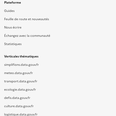
Plateforme
Guides
Feuille de route et nouveautés
Nous écrire
Échangez avec la communauté
Statistiques
Verticales thématiques
simplifions.data.gouv.fr
meteo.data.gouv.fr
transport.data.gouv.fr
ecologie.data.gouv.fr
defis.data.gouv.fr
culture.data.gouv.fr
logistique.data.gouv.fr