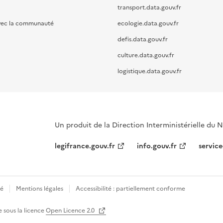
transport.data.gouv.fr
vec la communauté
ecologie.data.gouv.fr
defis.data.gouv.fr
culture.data.gouv.fr
logistique.data.gouv.fr
Un produit de la Direction Interministérielle du
legifrance.gouv.fr
info.gouv.fr
service
té
Mentions légales
Accessibilité : partiellement conforme
e sous la licence
Open Licence 2.0