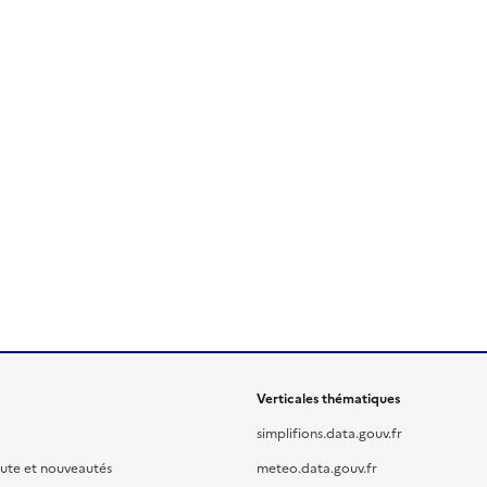
Verticales thématiques
simplifions.data.gouv.fr
oute et nouveautés
meteo.data.gouv.fr