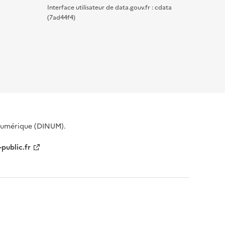
Interface utilisateur de data.gouv.fr : cdata
(7ad44f4)
 Numérique (DINUM).
-public.fr