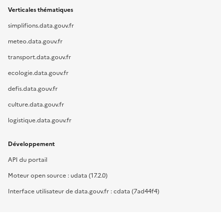
Verticales thématiques
simplifions.data.gouv.fr
meteo.data.gouv.fr
transport.data.gouv.fr
ecologie.data.gouv.fr
defis.data.gouv.fr
culture.data.gouv.fr
logistique.data.gouv.fr
Développement
API du portail
Moteur open source : udata (17.2.0)
Interface utilisateur de data.gouv.fr : cdata (7ad44f4)